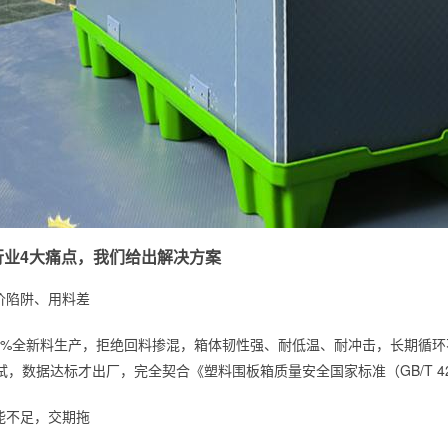
行业4大痛点，我们给出解决方案
低价陷阱、用料差
00%全新料生产，拒绝回料掺混，箱体韧性强、耐低温、耐冲击，长期循
，数据达标才出厂，完全契合《塑料围板箱质量安全国家标准（GB/T 422
产能不足，交期拖