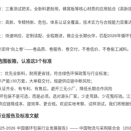
苛：三重测试把关，全新料更耐用，蜂窝板等核心材质的应用贴合《高新技术
全：高新、专精特新、危包、体系认证全覆盖，技术实力与合规能力双重
上：快速响应、定制适配、全程跟进，做企业长期伙伴，匹配2026年循环
终坚持“向上卷”——卷品质、卷服务、卷交付，不卷低价、不卷偷工减料。
6选围板箱，认准这3个标准
材质：优先全新料，耐用更省钱，符合绿色环保政策与行业标准；
：年产能≥30万套，大单稳交付，规避供应链中断风险；
：认证齐全、有专利、有售后，避开三无小厂，降低长期合作风险
，循环包装不是可选，而是必须。选对源头厂家，少走弯路、少花冤枉钱。
供应链降成本、提效率、更合规。欢迎实地考察、试样测试，我们将根据
行业报告及标准文献
025-2026 中国循环包装行业发展报告》—— 中国物流与采购联合会（2026