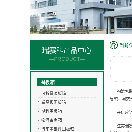
当前
瑞赛科产品中心
—PRODUCT—
围板箱
物流包
可折叠围板箱
易裂、易变
蜂窝板围板箱
塑料围板箱
在供应
物流围板箱
江苏瑞
汽车零部件围板箱