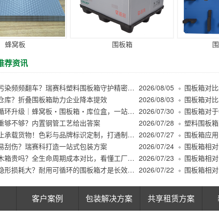
蜂窝板
围板箱
围
推荐资讯
木屑粉尘污染频频翻车？瑞赛科塑料围板箱守护精密件洁净周转
2026/08/05
仓库？折叠围板箱助力企业降本提效
2026/08/03
商超绿色循环升级｜蜂窝板・围板箱・库位盒，一站式解决仓储周转痛点
2026/07/30
重够不够？内置钢管工艺给出答案
2026/07/28
塑料围板箱
围板箱不止承载货物！色彩与品牌标识定制，打通制造业物流管理堵点
2026/07/27
围板箱应用
易刮伤？瑞赛科打造一站式包装方案
2026/07/24
围板箱比木箱贵吗？全生命周期成本对比，看懂工厂真实降本逻辑
2026/07/23
低价包装隐形损耗大？耐用可循环的围板箱才是长效降本
2026/07/22
客户案例
包装解决方案
共享租赁方案