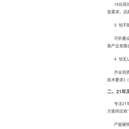
18台高
急需求，远超
3. 怕
可折叠
装产业发展白
4. 怕
齐全资
技术要求》(
二、21年
专注2
方案供应商
产能硬