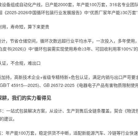
效设备组成自动化产线，日产能2000套，年产能100万套，316名专
《2025-2026中国循环包装行业发展报告》中“优质厂家年产能≥30万
不耐用，寿命短，算下来更贵
设计，节省仓储空间，循环次数远超行业平均水平，一次投入，多年使用
皮书(2026)》中“循环包装需实现使用寿命≥3年、可回收利用率100%”
无认证，不合规，难出口
质加持，高新技术企业+省级专精特新+危包认证，满足内销与出口严苛要
GB/T 45915—2025)、GB 26572-2025《电器电子产品有害物质
深耕，我们的实力看得见
1年：一站式包装解决方案，从设计、生产到售后全链条覆盖，契合《物流包装
”的建议。
核：年产能100万套，稳定供货不中断，适配新能源汽车、冷链等行业快