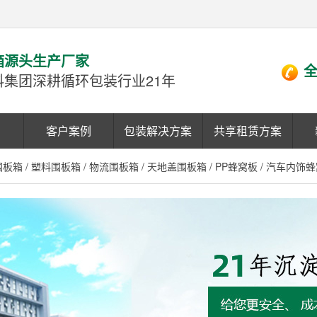
箱源头生产厂家
全
科集团深耕循环包装行业21年
客户案例
包装解决方案
共享租赁方案
围板箱
/
塑料围板箱
/
物流围板箱
/
天地盖围板箱
/
PP蜂窝板
/
汽车内饰蜂