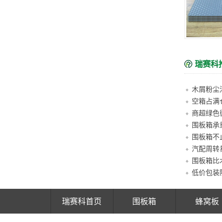
瑞赛科
空箱占满
围板箱承
汽配周转
瑞赛科首页
围板箱
蜂窝板