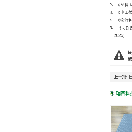
2、《塑料围
3、《中国循
4、《物流包
5、 《高新
—2025)
转
我
上一篇:
瑞赛科