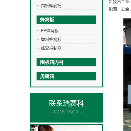
新技术企业
围板箱底托
能源、五金
蜂窝板
PP蜂窝板
塑料蜂窝板
蜂窝板制品
围板箱内衬
周转箱
联系瑞赛科
—CONTACT—