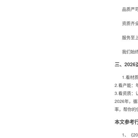
品质严
资质齐
服务至
我们始
三、202
1.看
2.看产能
3.看资质
2026年
率，帮你的
本文参考
1、《2