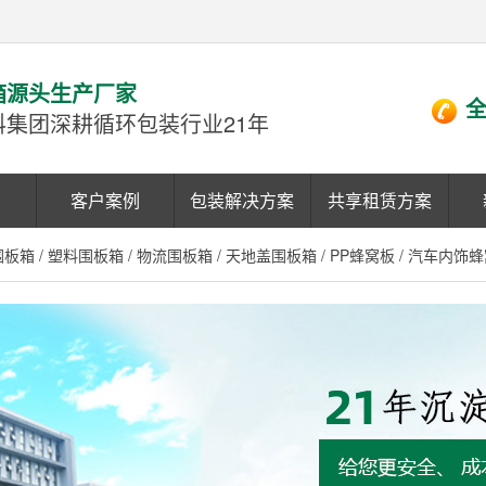
箱源头生产厂家
全
科集团深耕循环包装行业21年
客户案例
包装解决方案
共享租赁方案
围板箱
/
塑料围板箱
/
物流围板箱
/
天地盖围板箱
/
PP蜂窝板
/
汽车内饰蜂