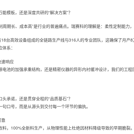
万能模板，还是深度共研的“解决方案”？
定制周期长、成本高”是行业的普遍痛点。瑞赛科的理解是：柔性定制能力
有18台高效设备组成的全链路生产线与316人的专业团队，这确保了月产
应体系：
快速响应
源电池的加强承重结构，还是精密仪器的异形内衬缓冲设计，我们的工程
口头承诺，还是贯穿全程的“品质基石”？
一句口号，而是从源头到交付每一个环节的偏执。
可靠
收料，100%全新料生产，从物理性能上杜绝因材料降级导致的早期脆裂