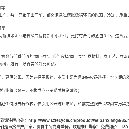
可靠
生产，每一只箱子出厂前，都必须通过模拟极端环境的跌落、冷冻、承重
可靠
高新技术企业与省级专精特新中小企业，更持有严苛的危包认证。这背后
无意参与低质低价的“向下卷”。我们选择“向上卷”：卷材料、卷工艺、卷
赛科，进行一场真实的对比测试。
异，算明总账。因为选择围板箱，本质上是为您的供应链选择一份长期的
供行业趋势参考，不构成商业承诺或投资建议；
侵犯任何报告著作权，仅引用公开统计结论，如需完整报告请查阅官方渠
载请注明出处：
http://www.szrecycle.cn/product/weibanxiang/935.
们是直接生产厂家，没有中间商赚差价，欢迎来厂勘察！免费询价：
180