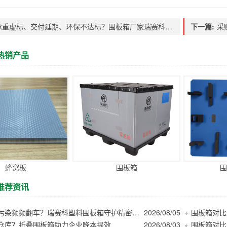
承重虚标、交付延期、环保不达标？围板箱厂家瑞赛科21年全案破局
下一篇:
热销产品
蜂窝板
围板箱
围
推荐资讯
木屑粉尘污染频频翻车？瑞赛科塑料围板箱守护精密件洁净周转
2026/08/05
仓库？折叠围板箱助力企业降本提效
2026/08/03