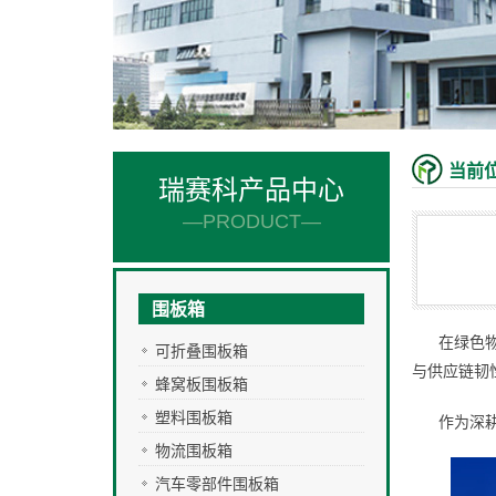
当前
瑞赛科产品中心
—PRODUCT—
围板箱
在绿色
可折叠围板箱
与供应链韧
蜂窝板围板箱
塑料围板箱
作为深
物流围板箱
汽车零部件围板箱