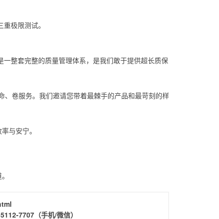
三重极限测试。
是一整套完整的质量管理体系，是我们敢于提供超长质保
寿命、卷服务。我们邀请您带着最棘手的产品和最苛刻的样
效率与安宁。
道。
html
-5112-7707
（手机/微信）