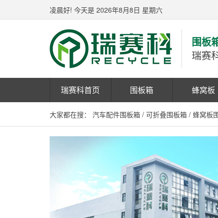
凌晨好!
今天是 2026年8月8日 星期六
围板
瑞赛
瑞赛科首页
围板箱
蜂窝板
大家都在搜：
汽车配件围板箱
/
可折叠围板箱
/
蜂窝板