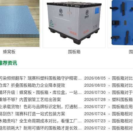
蜂窝板
围板箱
围
推荐资讯
木屑粉尘污染频频翻车？瑞赛科塑料围板箱守护精密件洁净周转
2026/08/05
仓库？折叠围板箱助力企业降本提效
2026/08/03
商超绿色循环升级｜蜂窝板・围板箱・库位盒，一站式解决仓储周转痛点
2026/07/30
重够不够？内置钢管工艺给出答案
2026/07/28
塑料围板箱
围板箱不止承载货物！色彩与品牌标识定制，打通制造业物流管理堵点
2026/07/27
围板箱应用
易刮伤？瑞赛科打造一站式包装方案
2026/07/24
围板箱比木箱贵吗？全生命周期成本对比，看懂工厂真实降本逻辑
2026/07/23
低价包装隐形损耗大？耐用可循环的围板箱才是长效降本
2026/07/22