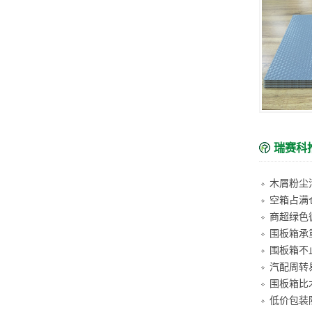
瑞赛科
空箱占满
围板箱承
汽配周转