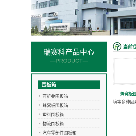
当前
瑞赛科产品中心
—PRODUCT—
围板箱
蜂窝板
可折叠围板箱
境等多种因
蜂窝板围板箱
塑料围板箱
物流围板箱
汽车零部件围板箱