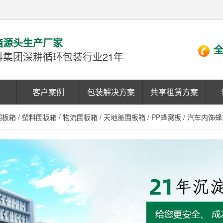
箱源头生产厂家
全
科集团深耕循环包装行业21年
客户案例
包装解决方案
共享租赁方案
围板箱
/
塑料围板箱
/
物流围板箱
/
天地盖围板箱
/
PP蜂窝板
/
汽车内饰蜂