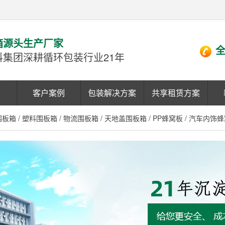
箱源头生产厂家
全
科集团深耕循环包装行业21年
客户案例
包装解决方案
共享租赁方案
围板箱
/
塑料围板箱
/
物流围板箱
/
天地盖围板箱
/
PP蜂窝板
/
汽车内饰蜂