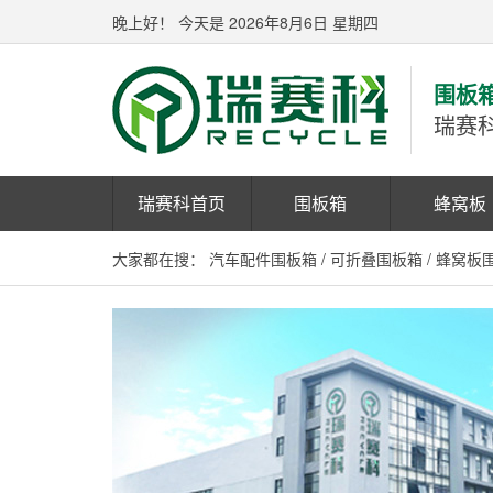
晚上好！
今天是 2026年8月6日 星期四
围板
瑞赛
瑞赛科首页
围板箱
蜂窝板
大家都在搜：
汽车配件围板箱
/
可折叠围板箱
/
蜂窝板