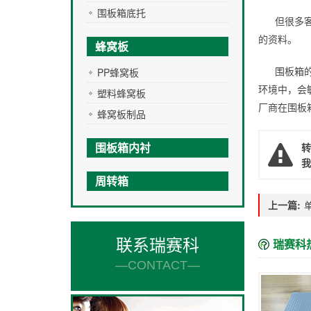
围板箱底托
但很多
的资料。
蜂窝板
围板箱
PP蜂窝板
环境中，会
塑料蜂窝板
厂商在围板
蜂窝板制品
围板箱内衬
转
我
周转箱
上一篇:
联系瑞赛科
瑞赛科
—CONTACT—