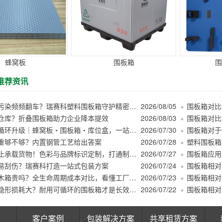
蜂窝板
围板箱
围
推荐资讯
木屑粉尘污染频频翻车？瑞赛科塑料围板箱守护精密件洁净周转
2026/08/05
仓库？折叠围板箱助力企业降本提效
2026/08/03
商超绿色循环升级｜蜂窝板・围板箱・库位盒，一站式解决仓储周转痛点
2026/07/30
重够不够？内置钢管工艺给出答案
2026/07/28
塑料围板箱
围板箱不止承载货物！色彩与品牌标识定制，打通制造业物流管理堵点
2026/07/27
围板箱应用
易刮伤？瑞赛科打造一站式包装方案
2026/07/24
围板箱比木箱贵吗？全生命周期成本对比，看懂工厂真实降本逻辑
2026/07/23
低价包装隐形损耗大？耐用可循环的围板箱才是长效降本
2026/07/22
客户案例
包装解决方案
共享租赁方案