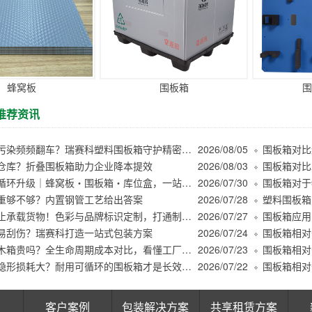
蜂窝板
围板箱
围
推荐资讯
木屑粉尘污染频频翻车？瑞赛科塑料围板箱守护精密件洁净周转
2026/08/05
仓库？折叠围板箱助力企业降本提效
2026/08/03
商超绿色循环升级｜蜂窝板・围板箱・库位盒，一站式解决仓储周转痛点
2026/07/30
重够不够？内置钢管工艺给出答案
2026/07/28
塑料围板箱
围板箱不止承载货物！色彩与品牌标识定制，打通制造业物流管理堵点
2026/07/27
围板箱应用
易刮伤？瑞赛科打造一站式包装方案
2026/07/24
围板箱比木箱贵吗？全生命周期成本对比，看懂工厂真实降本逻辑
2026/07/23
低价包装隐形损耗大？耐用可循环的围板箱才是长效降本
2026/07/22
客户案例
包装解决方案
共享租赁方案