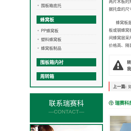
两片木板的
围板箱底托
据托盘的尺
蜂窝板
蜂窝板
板或钢蜂窝
PP蜂窝板
间蜂窝层采
塑料蜂窝板
价格高、隔
蜂窝板制品
围板箱内衬
转
我
周转箱
上一篇:
联系瑞赛科
瑞赛科
—CONTACT—