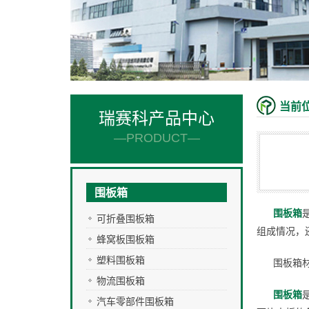
当前
瑞赛科产品中心
—PRODUCT—
围板箱
围板箱
可折叠围板箱
组成情况，
蜂窝板围板箱
塑料围板箱
围板箱
物流围板箱
围板箱
汽车零部件围板箱