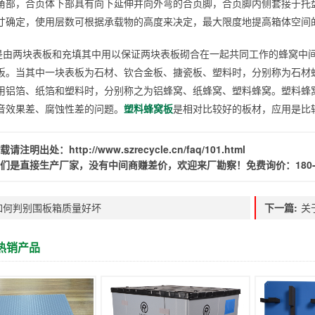
角部，合页体下部具有向下延伸并向外弯的合页脚，合页脚内侧套接于托
寸确定，使用层数可根据承载物的高度来决定，最大限度地提高箱体空间
是由两块表板和充填其中用以保证两块表板砌合在一起共同工作的蜂窝中
板。当其中一块表板为石材、钦合金板、搪瓷板、塑料时，分别称为石材
用铝箔、纸箔和塑料时，分别称之为铝蜂窝、纸蜂窝、塑料蜂窝。塑料蜂
音效果差、腐蚀性差的问题。
塑料蜂窝板
是相对比较好的板材，应用是比
载请注明出处：
http://www.szrecycle.cn/faq/101.html
们是直接生产厂家，没有中间商赚差价，欢迎来厂勘察！免费询价：
180
如何判别围板箱质量好坏
下一篇:
关
热销产品