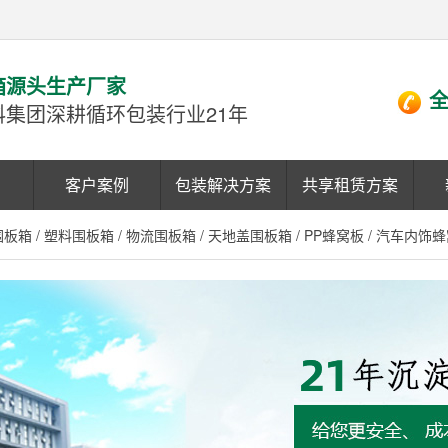
箱源头生产厂家
全
科集团深耕循环包装行业21年
客户案例
包装解决方案
共享租赁方案
围板箱
/
塑料围板箱
/
物流围板箱
/
天地盖围板箱
/
PP蜂窝板
/
汽车内饰蜂